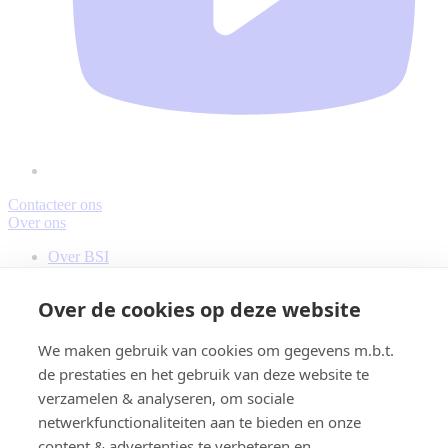
Contacteer ons
Over ons
Footer
Footer
call
Over BSI
left
Duurzaamheid
to
Tips & advies
column
Over de cookies op deze website
actions
Contacteer ons
Footer
We maken gebruik van cookies om gegevens m.b.t.
Verkooppunten
de prestaties en het gebruik van deze website te
center
Contact
verzamelen & analyseren, om sociale
column
Juridisch & informatie
netwerkfunctionaliteiten aan te bieden en onze
Footer
content & advertenties te verbeteren en
Disclaimer