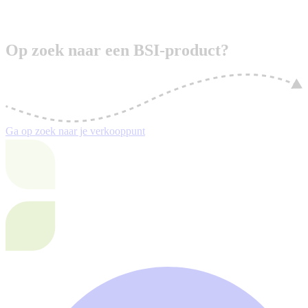
Op zoek naar een BSI-product?
Ga op zoek naar je verkooppunt
F
(
i
a