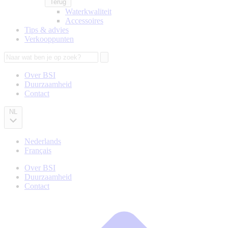
Terug
Waterkwaliteit
Accessoires
Tips & advies
Verkooppunten
Zoeken
Over BSI
Duurzaamheid
Secondary
Contact
navigation
NL
Nederlands
Français
Over BSI
Duurzaamheid
Secondary
Contact
navigation
Kruimelpad