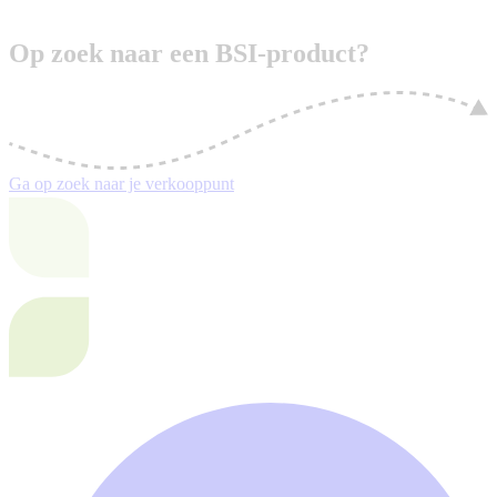
Op zoek naar een BSI-product?
Ga op zoek naar je verkooppunt
F
(
i
a
t