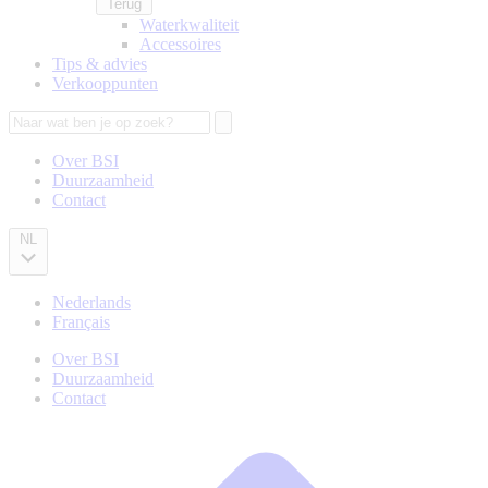
Terug
Waterkwaliteit
Accessoires
Tips & advies
Verkooppunten
Zoeken
Over BSI
Duurzaamheid
Secondary
Contact
navigation
NL
Nederlands
Français
Over BSI
Duurzaamheid
Secondary
Contact
navigation
Kruimelpad