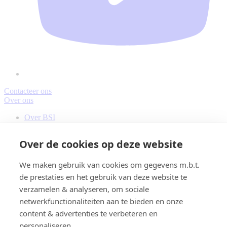
Contacteer ons
Over ons
Footer
Footer
call
Over BSI
left
Duurzaamheid
to
Tips & advies
column
Over de cookies op deze website
actions
Contacteer ons
Footer
We maken gebruik van cookies om gegevens m.b.t.
Verkooppunten
de prestaties en het gebruik van deze website te
center
Contact
verzamelen & analyseren, om sociale
column
Juridisch & informatie
netwerkfunctionaliteiten aan te bieden en onze
Footer
content & advertenties te verbeteren en
Disclaimer
right
Cookies
personaliseren.