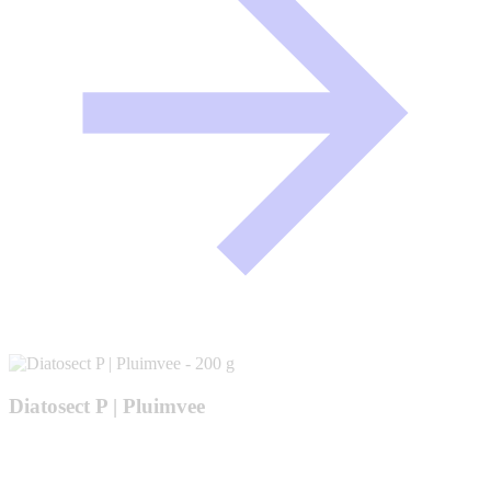
Diatosect P | Pluimvee
m