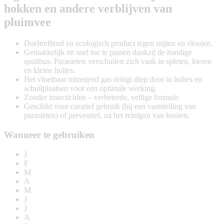
hokken en andere verblijven van
pluimvee
Doeltreffend en ecologisch product tegen mijten en vlooien.
Gemakkelijk en snel toe te passen dankzij de handige
spuitbus. Parasieten verschuilen zich vaak in spleten, kieren
en kleine holtes.
Het vloeibaar uitzettend gas dringt diep door in holtes en
schuilplaatsen voor een optimale werking.
Zonder insecticiden – verbeterde, veilige formule.
Geschikt voor curatief gebruik (bij een vaststelling van
parasieten) of preventief, na het reinigen van kooien.
Wanneer te gebruiken
J
F
M
A
M
J
J
A